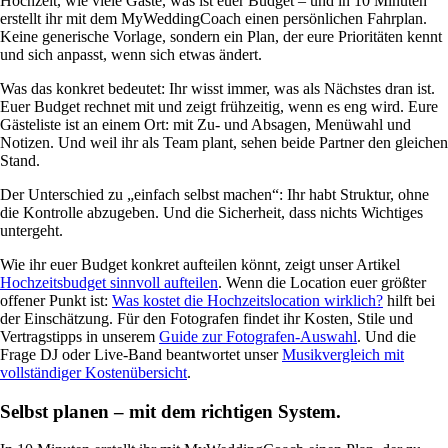
Hochzeit, wie viele Gäste, was ist euer Budget – und in 10 Minuten
erstellt ihr mit dem MyWeddingCoach einen persönlichen Fahrplan.
Keine generische Vorlage, sondern ein Plan, der eure Prioritäten kennt
und sich anpasst, wenn sich etwas ändert.
Was das konkret bedeutet: Ihr wisst immer, was als Nächstes dran ist.
Euer Budget rechnet mit und zeigt frühzeitig, wenn es eng wird. Eure
Gästeliste ist an einem Ort: mit Zu- und Absagen, Menüwahl und
Notizen. Und weil ihr als Team plant, sehen beide Partner den gleichen
Stand.
Der Unterschied zu „einfach selbst machen“: Ihr habt Struktur, ohne
die Kontrolle abzugeben. Und die Sicherheit, dass nichts Wichtiges
untergeht.
Wie ihr euer Budget konkret aufteilen könnt, zeigt unser Artikel
Hochzeitsbudget sinnvoll aufteilen
. Wenn die Location euer größter
offener Punkt ist:
Was kostet die Hochzeitslocation wirklich?
hilft bei
der Einschätzung. Für den Fotografen findet ihr Kosten, Stile und
Vertragstipps in unserem
Guide zur Fotografen-Auswahl
. Und die
Frage DJ oder Live-Band beantwortet unser
Musikvergleich mit
vollständiger Kostenübersicht
.
Selbst planen – mit dem richtigen System.