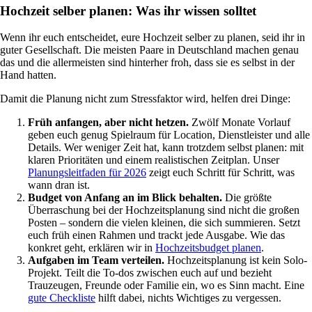
Hochzeit selber planen: Was ihr wissen solltet
Wenn ihr euch entscheidet, eure Hochzeit selber zu planen, seid ihr in
guter Gesellschaft. Die meisten Paare in Deutschland machen genau
das und die allermeisten sind hinterher froh, dass sie es selbst in der
Hand hatten.
Damit die Planung nicht zum Stressfaktor wird, helfen drei Dinge:
Früh anfangen, aber nicht hetzen.
Zwölf Monate Vorlauf
geben euch genug Spielraum für Location, Dienstleister und alle
Details. Wer weniger Zeit hat, kann trotzdem selbst planen: mit
klaren Prioritäten und einem realistischen Zeitplan. Unser
Planungsleitfaden für 2026
zeigt euch Schritt für Schritt, was
wann dran ist.
Budget von Anfang an im Blick behalten.
Die größte
Überraschung bei der Hochzeitsplanung sind nicht die großen
Posten – sondern die vielen kleinen, die sich summieren. Setzt
euch früh einen Rahmen und trackt jede Ausgabe. Wie das
konkret geht, erklären wir in
Hochzeitsbudget planen
.
Aufgaben im Team verteilen.
Hochzeitsplanung ist kein Solo-
Projekt. Teilt die To-dos zwischen euch auf und bezieht
Trauzeugen, Freunde oder Familie ein, wo es Sinn macht. Eine
gute Checkliste
hilft dabei, nichts Wichtiges zu vergessen.