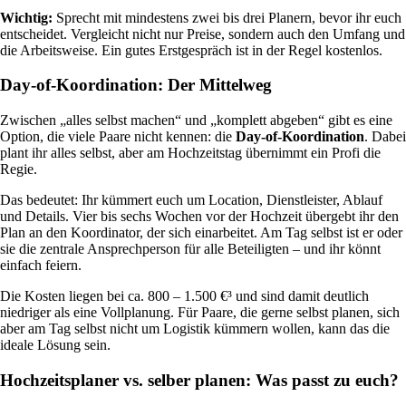
Wichtig:
Sprecht mit mindestens zwei bis drei Planern, bevor ihr euch
entscheidet. Vergleicht nicht nur Preise, sondern auch den Umfang und
die Arbeitsweise. Ein gutes Erstgespräch ist in der Regel kostenlos.
Day-of-Koordination: Der Mittelweg
Zwischen „alles selbst machen“ und „komplett abgeben“ gibt es eine
Option, die viele Paare nicht kennen: die
Day-of-Koordination
. Dabei
plant ihr alles selbst, aber am Hochzeitstag übernimmt ein Profi die
Regie.
Das bedeutet: Ihr kümmert euch um Location, Dienstleister, Ablauf
und Details. Vier bis sechs Wochen vor der Hochzeit übergebt ihr den
Plan an den Koordinator, der sich einarbeitet. Am Tag selbst ist er oder
sie die zentrale Ansprechperson für alle Beteiligten – und ihr könnt
einfach feiern.
Die Kosten liegen bei ca. 800 – 1.500 €³ und sind damit deutlich
niedriger als eine Vollplanung. Für Paare, die gerne selbst planen, sich
aber am Tag selbst nicht um Logistik kümmern wollen, kann das die
ideale Lösung sein.
Hochzeitsplaner vs. selber planen: Was passt zu euch?