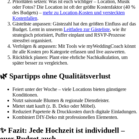
Prioritäten setzen: Was ist euch wichtiger – Location, Musik
oder Fotos? Die Location ist oft der größte Kostenfaktor (40 %
des Budgets) –
mehr zu Location-Kosten und versteckten
Kostenfallen
.
Gästeliste anpassen: Gästezahl hat den größten Einfluss auf das
Budget. Lernt in unserem
Leitfaden zur Gästeliste
, wie ihr
strategisch priorisiert, Puffer einplant und RSVP-Prozesse
stressfrei organisiert.
Verfolgen & anpassen: Mit Tools wie myWeddingCoach könnt
ihr alle Kosten pro Kategorie erfassen und live auswerten.
Rückblick planen: Plant eine ehrliche Nachkalkulation, um
später besser zu vergleichen.
🌿 Spartipps ohne Qualitätsverlust
Feiert unter der Woche – viele Locations bieten günstigere
Konditionen.
Nutzt saisonale Blumen & regionale Dienstleister.
Mietet statt kauft (z. B. Deko oder Möbel).
Reduziert Papeterie & Druckkosten durch digitale Einladungen.
Kombiniert DIY-Deko mit professionellen Elementen.
✨ Fazit: Jede Hochzeit ist individuell –
euer Budget auch