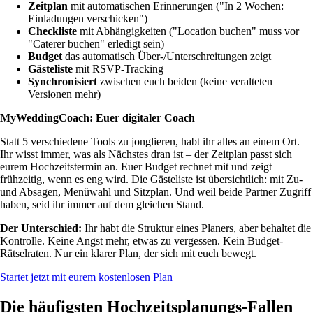
Zeitplan
mit automatischen Erinnerungen ("In 2 Wochen:
Einladungen verschicken")
Checkliste
mit Abhängigkeiten ("Location buchen" muss vor
"Caterer buchen" erledigt sein)
Budget
das automatisch Über-/Unterschreitungen zeigt
Gästeliste
mit RSVP-Tracking
Synchronisiert
zwischen euch beiden (keine veralteten
Versionen mehr)
MyWeddingCoach: Euer digitaler Coach
Statt 5 verschiedene Tools zu jonglieren, habt ihr alles an einem Ort.
Ihr wisst immer, was als Nächstes dran ist – der Zeitplan passt sich
eurem Hochzeitstermin an. Euer Budget rechnet mit und zeigt
frühzeitig, wenn es eng wird. Die Gästeliste ist übersichtlich: mit Zu-
und Absagen, Menüwahl und Sitzplan. Und weil beide Partner Zugriff
haben, seid ihr immer auf dem gleichen Stand.
Der Unterschied:
Ihr habt die Struktur eines Planers, aber behaltet die
Kontrolle. Keine Angst mehr, etwas zu vergessen. Kein Budget-
Rätselraten. Nur ein klarer Plan, der sich mit euch bewegt.
Startet jetzt mit eurem kostenlosen Plan
Die häufigsten Hochzeitsplanungs-Fallen